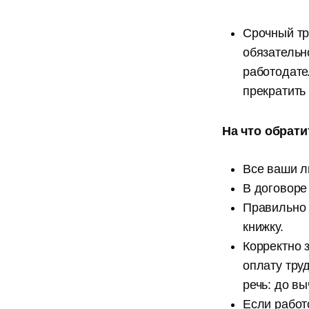
Срочный тр
обязательно
работодате
прекратить 
На что обрат
Все ваши л
В договоре
Правильно 
книжку.
Корректно 
оплату тру
речь: до вы
Если работ