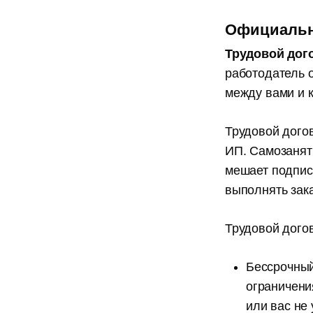
Официальн
Трудовой дог
работодатель 
между вами и 
Трудовой дого
ИП. Самозаняты
мешает подпис
Канал для ко
выполнять зак
и редакторов
Трудовой дого
Истории из практики, советы
которые мы нажили за 8 лет
Бессрочный
контент-агентства
ограничения
или вас не 