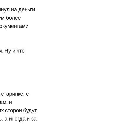
инул на деньги.
ем более
документами
. Ну и что
старинке: с
ам, и
х сторон будут
, а иногда и за