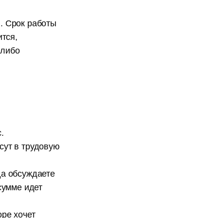
. Срок работы
ится,
 либо
.
сут в трудовую
да обсуждаете
сумме идет
оре хочет