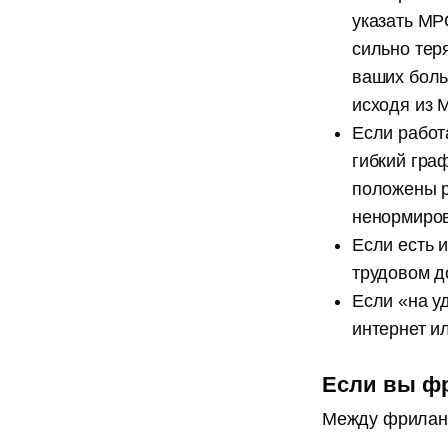
указать МР
сильно тер
ваших боль
исходя из
Если работ
гибкий граф
положены р
ненормиров
Если есть 
трудовом д
Если «на у
интернет ил
Если вы ф
Между фриланс