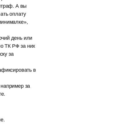
штраф. А вы
ать оплату
минималке»,
очий день или
по ТК РФ за них
ску за
афиксировать в
 например за
те.
ые.