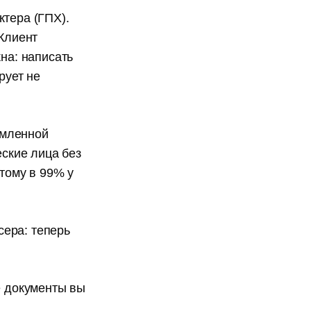
ктера (ГПХ).
 Клиент
на: написать
рует не
рмленной
еские лица без
этому в 99% у
сера: теперь
е документы вы