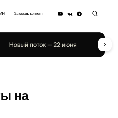
поиск
youtube
vk
telegram
СМИ
Заказать контент
ты на