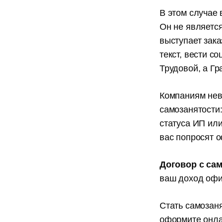
В этом случае 
Он не является
выступает зака
текст, вести с
Трудовой, а Г
Компаниям нев
самозанятости:
статуса ИП или
вас попросят 
Договор с са
ваш доход офи
Стать самозаня
оформите онла