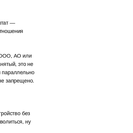
штат —
отношения
 ООО, АО или
нятый, это не
и параллельно
 не запрещено.
тройство без
волиться, ну