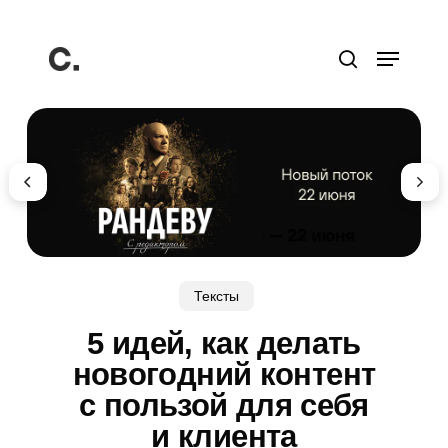
Перейти
к
Меню
основному
поиск
содержанию
Тексты
5 идей, как делать
новогодний контент
с пользой для себя
и клиента