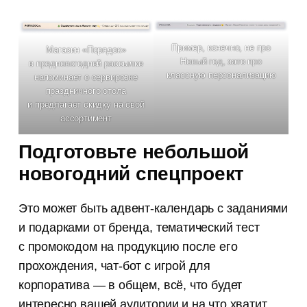
Пример, конечно, не про
Магазин «Порядок»
Новый год, зато про
в предновогодней рассылке
классную персонализацию
напоминает о сервировке
праздничного стола
и предлагает скидку на свой
ассортимент
Подготовьте небольшой
новогодний спецпроект
Это может быть адвент-календарь с заданиями
и подарками от бренда, тематический тест
с промокодом на продукцию после его
прохождения, чат-бот с игрой для
корпоратива — в общем, всё, что будет
интересно вашей аудитории и на что хватит