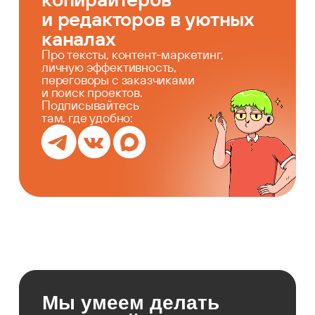
и редакторов в уютных
каналах
Про тексты, контент-маркетинг,
личную эффективность,
переговоры с заказчиками
и поиск проектов.
Подписывайтесь
там, где удобно:
Мы умеем делать