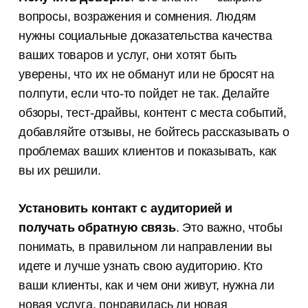
Канал для копирайтеров
вопросы, возражения и сомнения. Людям
и редакторов
нужны социальные доказательства качества
Истории из практики, советы
ваших товаров и услуг, они хотят быть
и лайфхаки, которые мы нажили
за 8 лет работы контент-агентства
уверены, что их не обманут или не бросят на
полпути, если что-то пойдет не так. Делайте
обзоры, тест-драйвы, контент с места событий,
добавляйте отзывы, не бойтесь рассказывать о
проблемах ваших клиентов и показывать, как
вы их решили.
Установить контакт с аудиторией и
получать обратную связь
. Это важно, чтобы
понимать, в правильном ли направлении вы
идете и лучше узнать свою аудиторию. Кто
ваши клиенты, как и чем они живут, нужна ли
новая услуга, понравилась ли новая