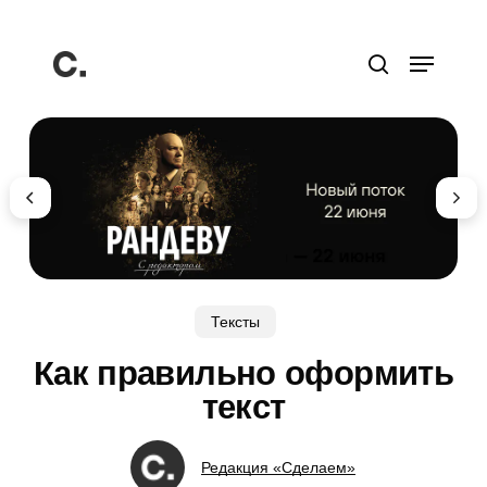
Перейти
к
Меню
основному
поиск
содержанию
Тексты
Как правильно оформить
текст
Редакция «Сделаем»