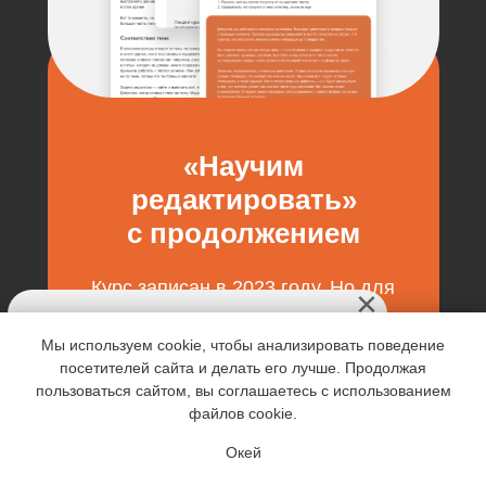
«Научим
редактировать»
с продолжением
Курс записан в 2023 году. Но для
покупателей тарифа
с продолжением мы иногда будем
Мы используем cookie, чтобы анализировать поведение
записывать дополнительные
посетителей сайта и делать его лучше. Продолжая
уроки, видеоразборы, кейсы
пользоваться сайтом, вы соглашаетесь с использованием
по редактуре, проводить
файлов cookie.
вебинары. Будут материалы в том
числе о том, чего нет в курсе,
Окей
например, об управлении