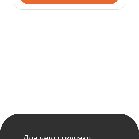
Роман Мориц
О курсе
«Научим редактировать»
Для чего покупают