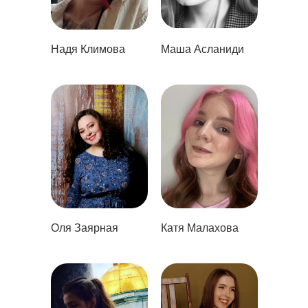
Практические курсы
Надя Климова
Маша Асланиди
Теоретические курсы
Корпоративное обучение
Индивидуальное обучение
Партнерская программа
Конструктор скидок
Истории успеха
Рейтинг выпускников
Оля Заярная
Катя Малахова
Вакансии
Сделаемский блог
Личный кабинет