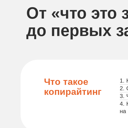
От «что это
до первых з
Что такое
1. 
2.
копирайтинг
3.
4.
на