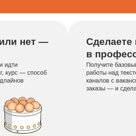
 или нет —
Сделаете
в профес
и идти
Получите базовы
г, курс — способ
работы над текс
едлайнов
каналов с ваканс
заказы — и сдела