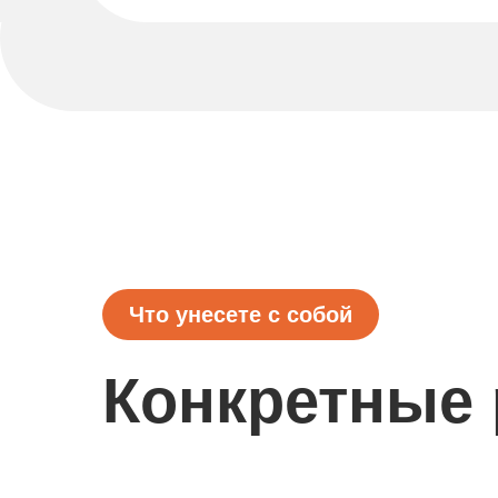
Что унесете с собой
Конкретные 