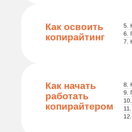
Как освоить
5. 
6.
копирайтинг
7.
Как начать
8.
9. 
работать
10
копирайтером
11
12