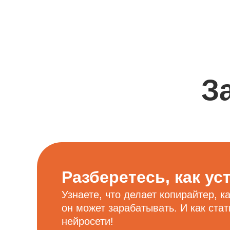
З
Разберетесь, как ус
Узнаете, что делает копирайтер, к
он может зарабатывать. И как стат
нейросети!