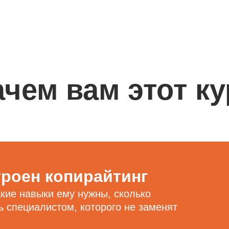
ачем вам этот ку
троен копирайтинг
акие навыки ему нужны, сколько
ь специалистом, которого не заменят