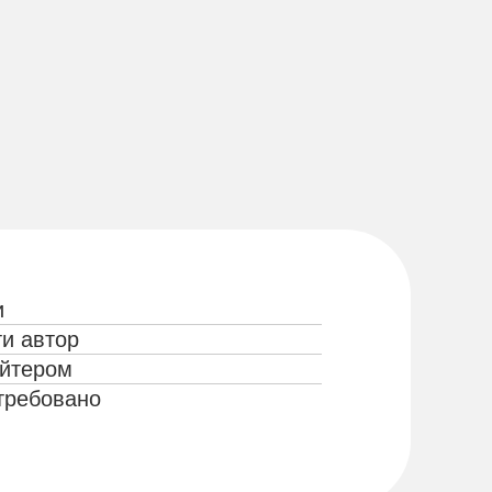
и
ти автор
айтером
стребовано