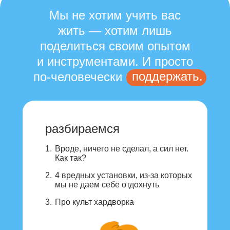
Мы не хотим учить вас
жить — хотим лишь
поделиться своим опытом
и инструментами. И просто
поддержать.
по-человечески поддержать.
разбираемся
1.
Вроде, ничего не сделал, а сил нет.
Как так?
2.
4 вредных установки, из-за которых
мы не даем себе отдохнуть
3.
Про культ хардворка