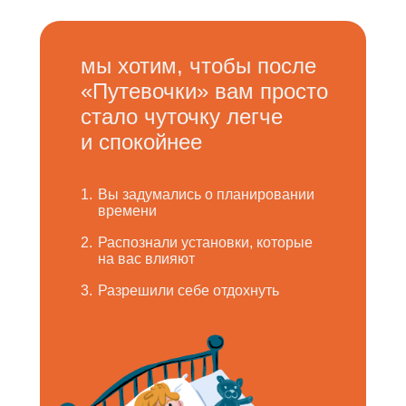
мы хотим, чтобы после
«Путевочки» вам просто
стало чуточку легче
и спокойнее
1.
Вы задумались о планировании
времени
2.
Распознали установки, которые
на вас влияют
3.
Разрешили себе отдохнуть