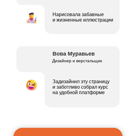
Сделаемский блог
Нарисовала забавные
и жизненные иллюстрации
Личный кабинет
Поддержка
Оферта
×
Не знаете, какой курс подойдет под ваши
Вова Муравьев
Политика
задачи? Напишите нам в бот, поможем
конфиденциальности
подобрать обучение и не потратить деньги зря
Дизайнер и верстальщик
© 2025 «Сделаем»
Проконсультироваться
Задизайнил эту страницу
и заботливо собрал курс
на удобной платформе