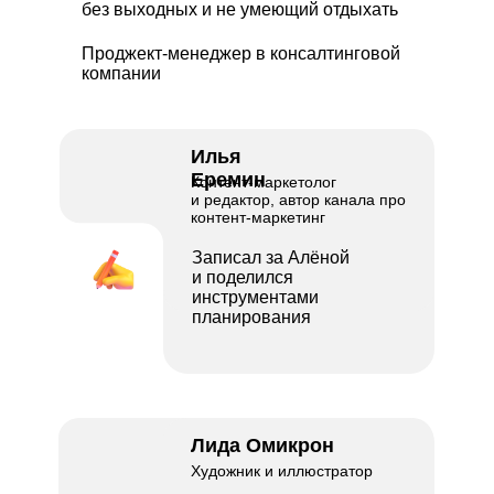
без выходных и не умеющий отдыхать
Проджект-менеджер в консалтинговой
компании
Илья
Практические курсы
Еремин
Контент-маркетолог
и редактор, автор канала про
Теоретические курсы
контент-маркетинг
Корпоративное обучение
Записал за Алёной
и поделился
Индивидуальное обучение
инструментами
планирования
Партнерская программа
Конструктор скидок
Истории успеха
Рейтинг выпускников
Лида Омикрон
Художник и иллюстратор
Вакансии