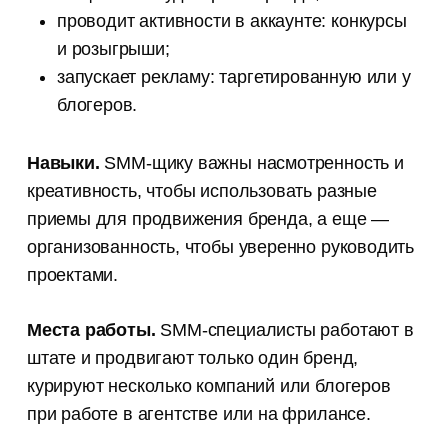
Канал для копирайтеров
проводит активности в аккаунте: конкурсы
и редакторов
и розыгрыши;
Истории из практики, советы
запускает рекламу: таргетированную или у
и лайфхаки, которые мы нажили
блогеров.
за 8 лет работы контент-агентства
Навыки.
SMM-щику важны насмотренность и
креативность, чтобы использовать разные
приемы для продвижения бренда, а еще —
организованность, чтобы уверенно руководить
проектами.
Места работы.
SMM-специалисты работают в
штате и продвигают только один бренд,
курируют несколько компаний или блогеров
при работе в агентстве или на фрилансе.