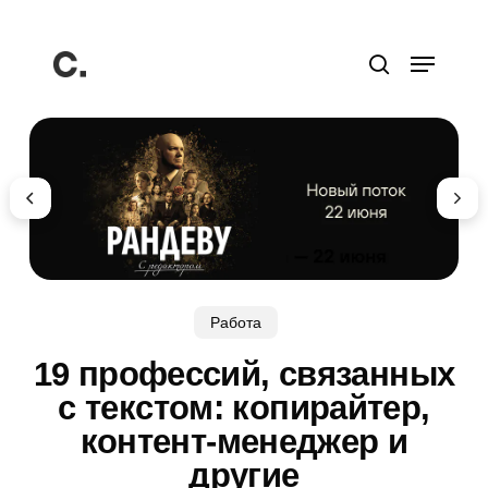
Перейти
к
Меню
основному
поиск
содержанию
Работа
19 профессий, связанных
с текстом: копирайтер,
контент-менеджер и
другие