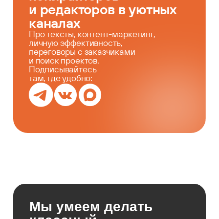
и редакторов в уютных
каналах
Про тексты, контент-маркетинг,
личную эффективность,
переговоры с заказчиками
и поиск проектов.
Подписывайтесь
там, где удобно:
Мы умеем делать