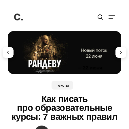
Перейти
к
Меню
основному
поиск
содержанию
Тексты
Как писать
про образовательные
курсы: 7 важных правил