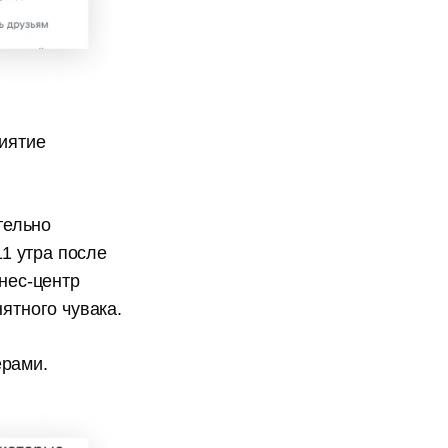
риятие
тельно
11 утра после
знес-центр
ятного чувака.
ерами.