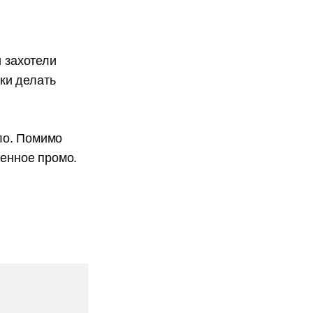
и захотели
ски делать
ало. Помимо
менное промо.