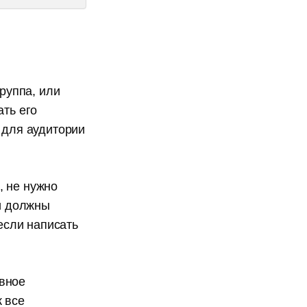
группа, или
ать его
 для аудитории
, не нужно
ди должны
 если написать
авное
 все