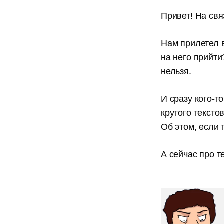
Привет! На свя
Нам прилетел в
на него прийти
нельзя.
И сразу кого-т
крутого тексто
Об этом, если 
А сейчас про т