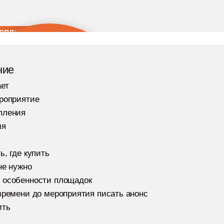
сплатный
курс
нгу от «Сделаем»
ние
абрать курс
ает
ероприятие
пления
пирайтеров
мя
ь, где купить
не нужно
 и лайфхаки,
 особенности площадок
 работы
времени до мероприятия писать анонс
ить