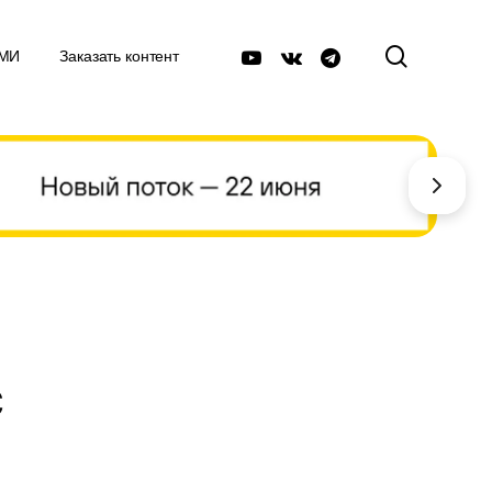
поиск
youtube
vk
telegram
СМИ
Заказать контент
с