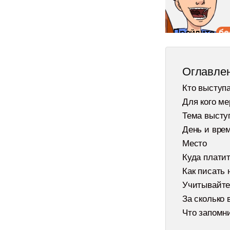
Пройдите
бе
по копирайти
Оглавле
З
Кто выступ
Для кого м
Тема высту
Канал для ко
День и вре
Место
и редакторов
Куда платит
Как писать 
Истории из практики, советы
Учитывайте
которые мы нажили за 8 лет
За сколько 
контент-агентства
Что запомн