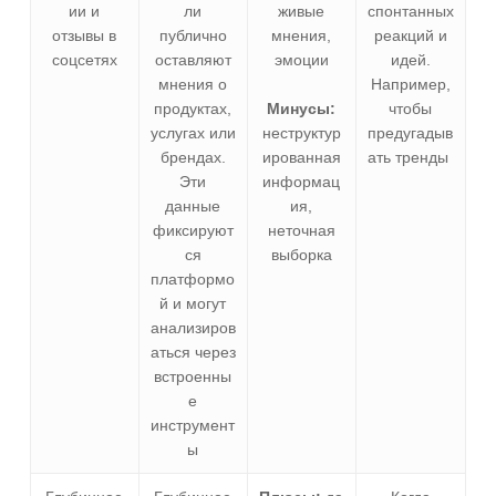
ии и
ли
живые
спонтанных
отзывы в
публично
мнения,
реакций и
соцсетях
оставляют
эмоции
идей.
мнения о
Например,
продуктах,
Минусы:
чтобы
услугах или
неструктур
предугадыв
брендах.
ированная
ать тренды
Эти
информац
данные
ия,
фиксируют
неточная
ся
выборка
платформо
й и могут
анализиров
аться через
встроенны
е
инструмент
ы