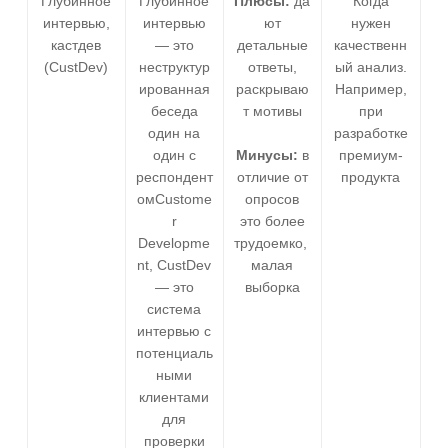
Глубинное
Глубинное
Плюсы:
да
Когда
интервью,
интервью
ют
нужен
кастдев
— это
детальные
качественн
(CustDev)
неструктур
ответы,
ый анализ.
ированная
раскрываю
Например,
беседа
т мотивы
при
один на
разработке
один с
Минусы:
в
премиум-
респондент
отличие от
продукта
омCustome
опросов
r
это более
Developme
трудоемко,
nt, CustDev
малая
— это
выборка
система
интервью с
потенциаль
ными
клиентами
для
проверки