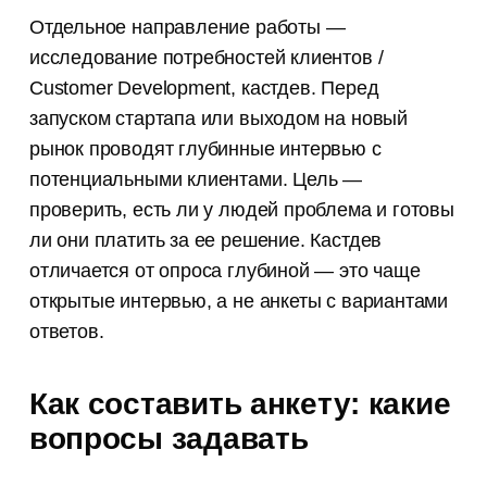
Канал для копирайтеров
Отдельное направление работы —
и редакторов
исследование потребностей клиентов /
Истории из практики, советы
Customer Development, кастдев. Перед
и лайфхаки, которые мы нажили
за 8 лет работы контент-агентства
запуском стартапа или выходом на новый
рынок проводят глубинные интервью с
потенциальными клиентами. Цель —
проверить, есть ли у людей проблема и готовы
ли они платить за ее решение. Кастдев
отличается от опроса глубиной — это чаще
открытые интервью, а не анкеты с вариантами
ответов.
Как составить анкету: какие
вопросы задавать