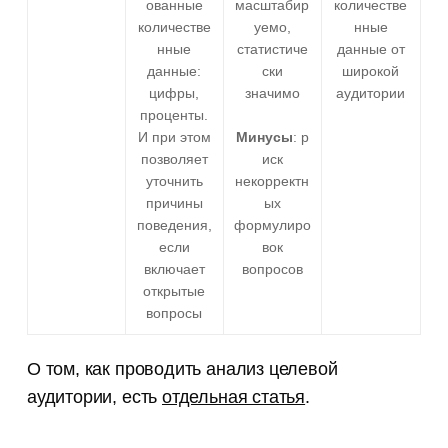
ованные
масштабир
количестве
количестве
уемо,
нные
нные
статистиче
данные от
данные:
ски
широкой
цифры,
значимо
аудитории
проценты.
И при этом
Минусы
: р
позволяет
иск
уточнить
некорректн
причины
ых
поведения,
формулиро
если
вок
включает
вопросов
открытые
вопросы
О том, как проводить анализ целевой
аудитории, есть
отдельная статья
.