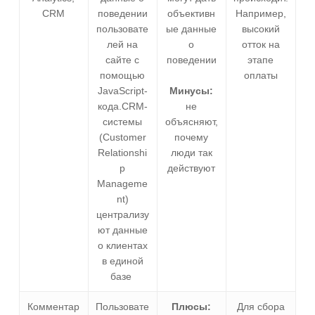
CRM
поведении
объективн
Например,
пользовате
ые данные
высокий
лей на
о
отток на
сайте с
поведении
этапе
помощью
оплаты
JavaScript-
Минусы:
кода.CRM-
не
системы
объясняют,
(Customer
почему
Relationshi
люди так
p
действуют
Manageme
nt)
централизу
ют данные
о клиентах
в единой
базе
Комментар
Пользовате
Плюсы:
Для сбора