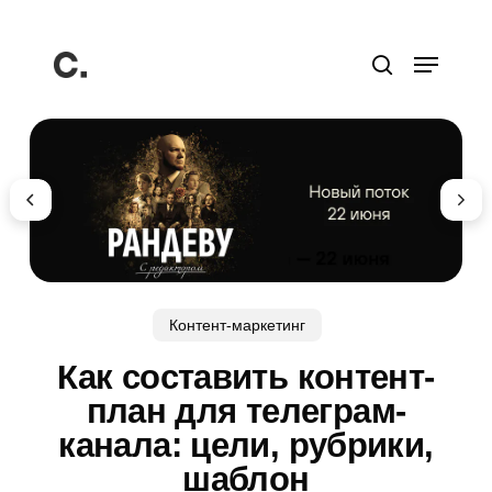
Перейти
к
Меню
основному
поиск
содержанию
Контент-маркетинг
Как составить контент-
план для телеграм-
канала: цели, рубрики,
шаблон