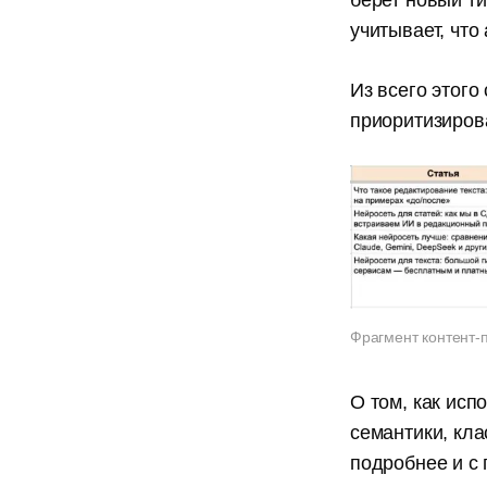
берет новый ти
учитывает, что
Из всего этого
приоритизиров
Фрагмент контент-
О том, как исп
семантики, кл
подробнее и с