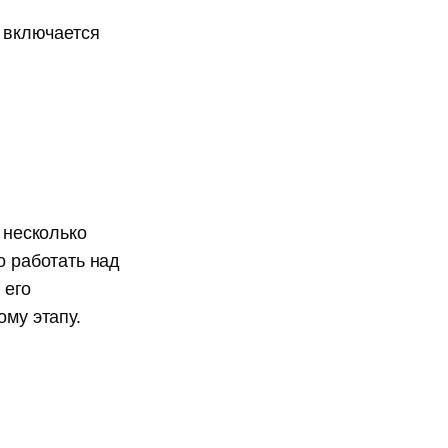
И включается
 несколько
о работать над
 его
ому этапу.