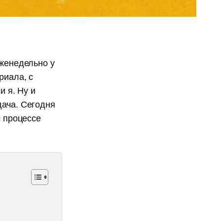
Еженедельно у
риала, с
и я. Ну и
дача. Сегодня
м процессе