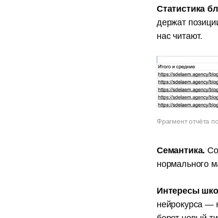
Статистика бл
держат позиции
нас читают.
Фрагмент отчёта по
Семантика.
Со
нормального ма
Интересы шко
нейрокурса — 