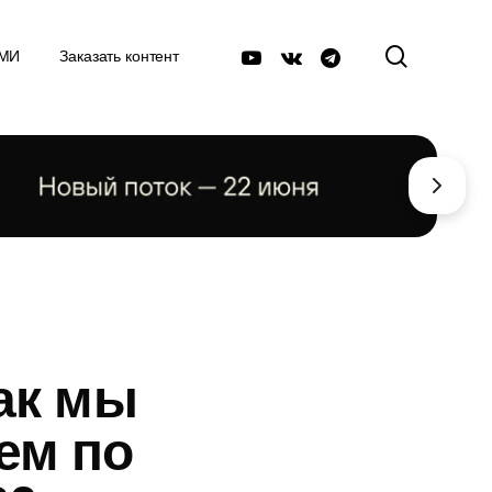
поиск
youtube
vk
telegram
СМИ
Заказать контент
как мы
ем по