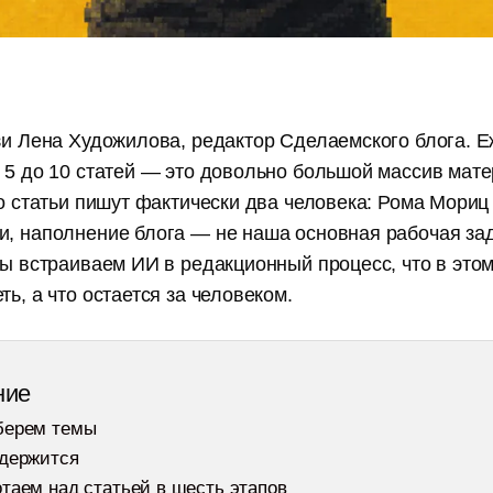
язи Лена Художилова, редактор Сделаемского блога. 
 5 до 10 статей — это довольно большой массив мате
то статьи пишут фактически два человека: Рома Мориц 
и, наполнение блога — не наша основная рабочая за
мы встраиваем ИИ в редакционный процесс, что в это
ть, а что остается за человеком.
ние
берем темы
 держится
таем над статьей в шесть этапов