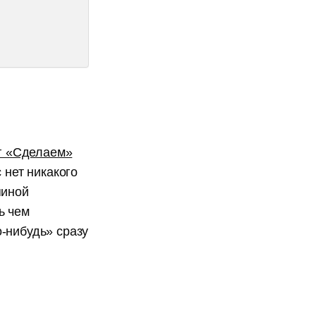
г «Сделаем»
 нет никакого
пиной
ь чем
-нибудь» сразу