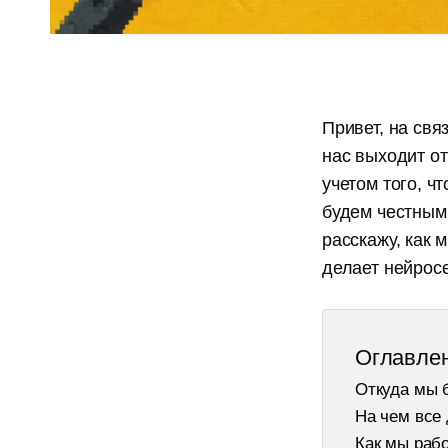
Привет, на св
нас выходит от
учетом того, ч
будем честным
расскажу, как 
делает нейросе
Оглавле
Откуда мы 
На чем все
Как мы рабо