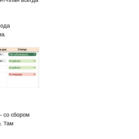
ент-план всегда
рода
на.
— со сбором
о
. Там