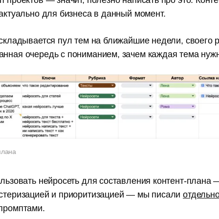
п проектов — значит, полезно написать про это. Конт
 актуально для бизнеса в данный момент.
 складывается пул тем на ближайшие недели, своего 
анная очередь с пониманием, зачем каждая тема нуж
плана
ользовать нейросеть для составления контент-плана 
астеризацией и приоритизацией — мы писали
отдельн
 промптами.