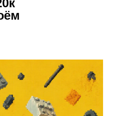
20к
оём