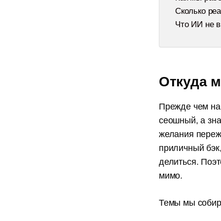
Сколько ре
Что ИИ не в
Откуда 
Прежде чем нач
сеошный, а зна
Канал для ко
желания переж
и редакторов
приличный бэк
делиться. Поэ
Истории из практики, советы
мимо.
которые мы нажили за 8 лет
контент-агентства
Темы мы собир