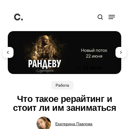
Перейти
к
Меню
основному
поиск
содержанию
Работа
Что такое рерайтинг и
стоит ли им заниматься
Екатерина Павлова