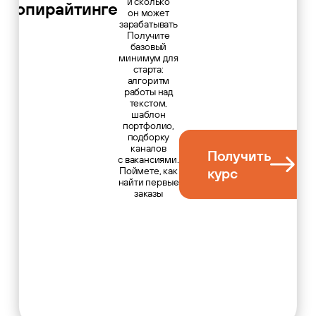
и сколько
о копирайтинге
он может
зарабатывать
Получите
базовый
минимум для
старта:
алгоритм
работы над
текстом,
шаблон
портфолио,
подборку
каналов
Получить
с вакансиями.
Поймете, как
курс
найти первые
заказы