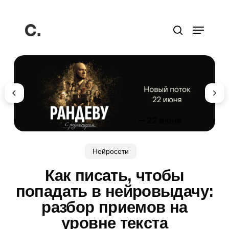
Перейти
к
Меню
основному
поиск
содержанию
Нейросети
Как писать, чтобы
попадать в нейровыдачу:
разбор приемов на
уровне текста