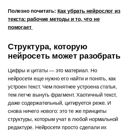
Канал для копирайтеров
и редакторов
Полезно почитать:
Как убрать нейрослог из
Истории из практики, советы
текста: рабочие методы и то, что не
и лайфхаки, которые мы нажили
помогает
за 8 лет работы контент-агентства
Структура, которую
нейросеть может разобрать
Цифры и цитаты — это материал. Но
нейросети еще нужно его найти и понять, как
устроен текст. Чем понятнее устроена статья,
тем легче вынуть фрагмент. Хаотичный текст,
даже содержательный, цитируется реже. И
снова ничего нового: это те же принципы
структуры, которым учат в любой нормальной
редактуре. Нейросети просто сделали их