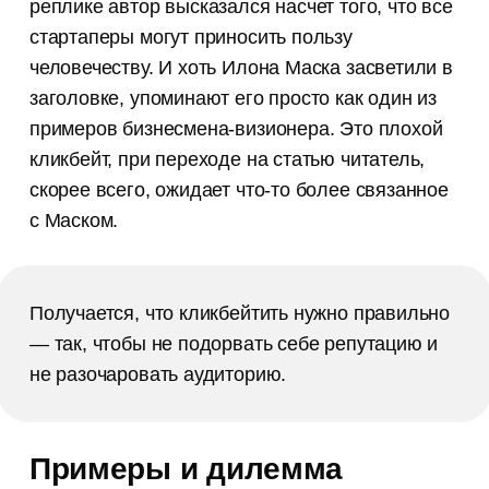
реплике автор высказался насчет того, что все
Канал для копирайтеров
стартаперы могут приносить пользу
и редакторов
человечеству. И хоть Илона Маска засветили в
Истории из практики, советы
и лайфхаки, которые мы нажили
заголовке, упоминают его просто как один из
за 8 лет работы контент-агентства
примеров бизнесмена-визионера. Это плохой
кликбейт, при переходе на статью читатель,
скорее всего, ожидает что-то более связанное
с Маском.
Получается, что кликбейтить нужно правильно
— так, чтобы не подорвать себе репутацию и
не разочаровать аудиторию.
Примеры и дилемма