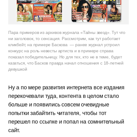
Пара примеров из архивов журнала «Тайны звезд». Тут что
ни заголовок, то сенсация. Рассмотрим, как тут работает
кликбейт, на примере Баскова — ранее журнал устроил
конкурс на роль невесты артиста и в примере справа
показал победительницу. Но для тех, кто не в теме, будет
казаться, что Басков правда начал отношения с 18-летней
девушкой
Ну а по мере развития интернета все издания
перекочевали туда, контента в целом стало
больше и появились совсем очевидные
попытки забайтить читателя, чтобы тот
перешел по ссылке и попал на сомнительный
сайт.