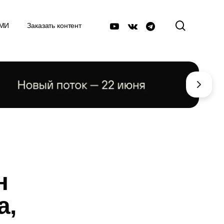
поиск
youtube
vk
telegram
СМИ
Заказать контент
н
а,