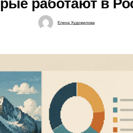
орые работают в Ро
Елена Художилова