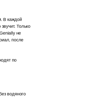
. В каждой
о звучит. Только
Genially не
триал, после
ходят по
без водяного