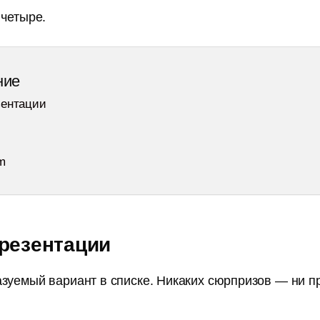
 четыре.
ние
зентации
m
пирайтеров
резентации
 и лайфхаки,
 работы
зуемый вариант в списке. Никаких сюрпризов — ни п