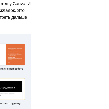
отен у Canva. И
складок. Это
отреть дальше