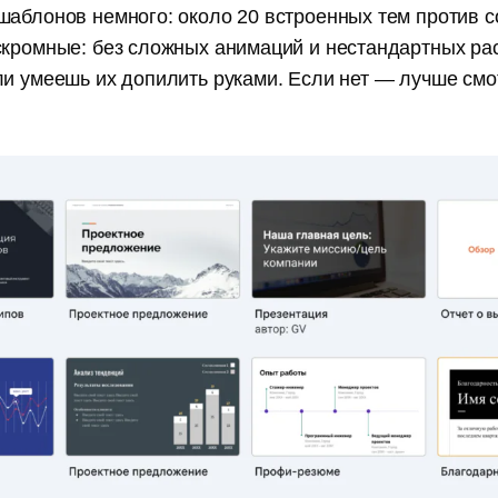
аблонов немного: около 20 встроенных тем против с
скромные: без сложных анимаций и нестандартных ра
ли умеешь их допилить руками. Если нет — лучше см