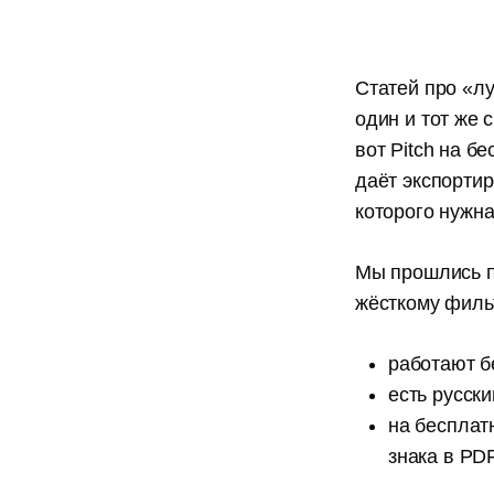
Статей про «л
один и тот же сп
вот Pitch на б
даёт экспортир
которого нужна
Мы прошлись п
жёсткому филь
работают б
есть русск
на бесплат
знака в PD