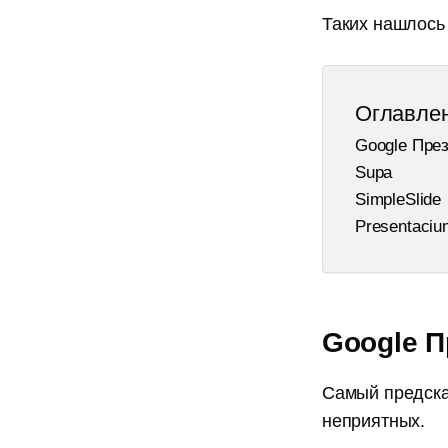
Таких нашлось
Оглавле
Google Пре
Supa
SimpleSlide
Presentaciu
Канал для ко
и редакторов
Google П
Истории из практики, советы
которые мы нажили за 8 лет
Самый предска
контент-агентства
неприятных.