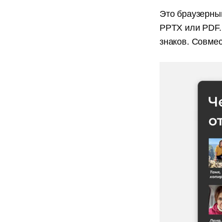
Это браузерны
PPTX или PDF. 
знаков. Совме