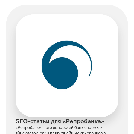
SEO-статьи для «Репробанка»
«Репробанк» — это донорский банк спермы и
яйцеклеток, один из крупнейших криобанков в