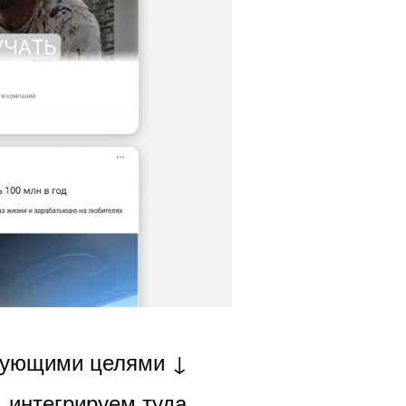
едующими целями ↓
 интегрируем туда