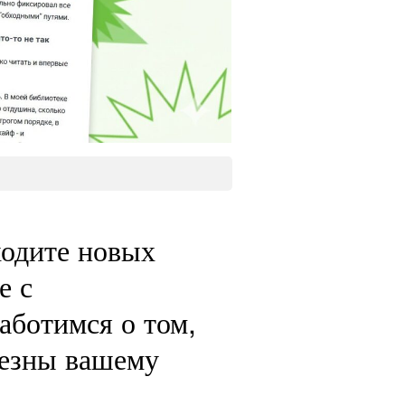
ходите новых
е с
аботимся о том,
лезны вашему