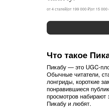
от 4 статей
|
от 199 000 ₽
|
от 15 000
Что такое Пик
Пикабу — это UGC-пло
Обычные читатели, ста
лонгриды, короткие за
понравившиеся публик
просмотров набирают з
Пикабу и любят.