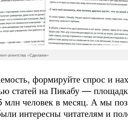
тент-агентства «Сделаем»
емость, формируйте спрос и на
ью статей на Пикабу — площадк
 млн человек в месяц. А мы поз
 были интересны читателям и по